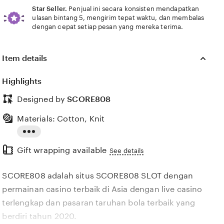
Star Seller.
Penjual ini secara konsisten mendapatkan
ulasan bintang 5, mengirim tepat waktu, dan membalas
dengan cepat setiap pesan yang mereka terima.
Item details
Highlights
0)
Value (9)
Comfort (8)
Ease of use (2)
Condition (1)
Designed by
SCORE808
Materials: Cotton, Knit
Read
Gift wrapping available
the
See details
full
SCORE808 adalah situs SCORE808 SLOT dengan
description
permainan casino terbaik di Asia dengan live casino
terlengkap dan pasaran taruhan bola terbaik yang
berdiri tahun 2020.