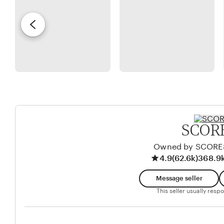
i
b
v
e
y
i
n
C
e
t
l
w
i
b
e
y
n
C
t
l
i
SCOR
e
n
Owned by SCORE
4.9
(62.6k)
368.9k
t
Message seller
This seller usually res