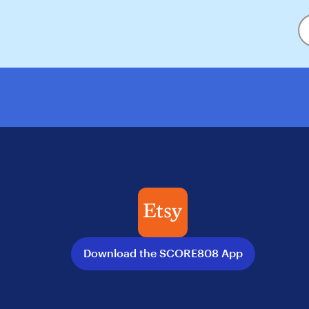
En
y
em
Download the SCORE808 App