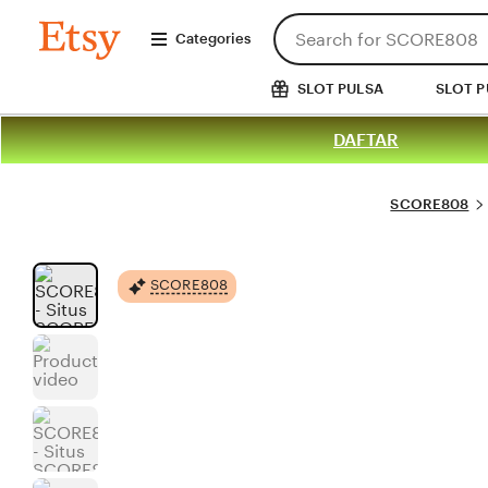
Skip
Search
SCORE808
to
Categories
for
Content
items
or
SLOT PULSA
SLOT P
shops
DAFTAR
SCORE808
SCORE808