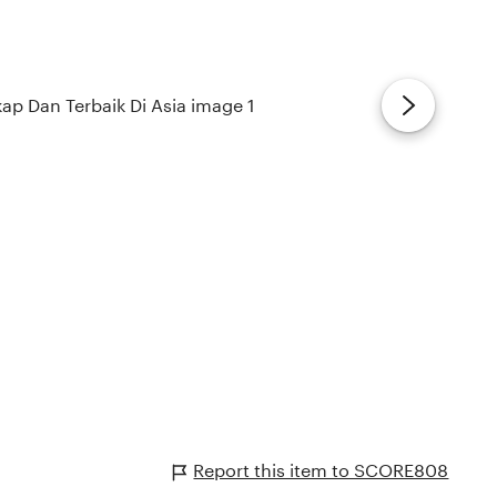
Report this item to SCORE808