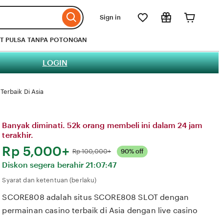
Sign in
T PULSA TANPA POTONGAN
LOGIN
erbaik Di Asia
Banyak diminati. 52k orang membeli ini dalam 24 jam
terakhir.
Harga:
Rp 5,000+
Normal:
Rp 100,000+
90% off
Diskon segera berahir
21:07:47
Syarat dan ketentuan (berlaku)
SCORE808 adalah situs SCORE808 SLOT dengan
permainan casino terbaik di Asia dengan live casino