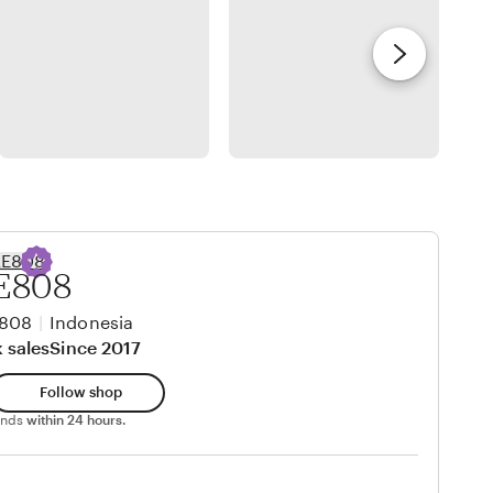
E808
808
|
Indonesia
 sales
Since 2017
Follow shop
ponds
within 24 hours.