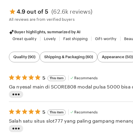
4.9 out of 5
(62.6k reviews)
All reviews are from verified buyers
Buyer highlights, summarized by AI
Great quality
Lovely
Fast shipping
Gift-worthy
Beau
Filter
Quality (90)
Shipping & Packaging (60)
Appearance (50)
by
category
5
5
Recommends
This item
out
Ga nyesal main di SCORE808 modal pulsa 5000 bisa di
of
5
stars
L
i
5
5
Recommends
This item
s
out
Salah satu situs slot777 yang paling gampang menan
of
t
5
i
stars
L